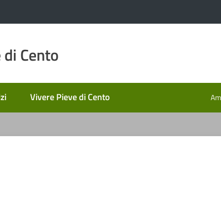
 di Cento
zi
Vivere Pieve di Cento
Amm