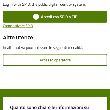
Log in with SPID, the public digital identity system.
Cento
Accedi con SPID o CIE
Come attivare SPID
Altre utenze
Amministrazione
Trasparente
In alternativa puoi utilizzare le seguenti modalità.
Tutti
Accesso operatore
gli
argomenti...
Seguici
su
Quanto sono chiare le informazioni su