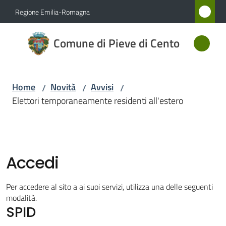
Vai al contenuto
Vai alla navigazione
Vai al footer
Regione Emilia-Romagna
Comune
Comune di Pieve di Cento
di Pieve
di Cento
Home
Novità
Avvisi
/
/
/
Elettori temporaneamente residenti all'estero
Amministrazione
Novità
Menu selezionato
Accedi
Servizi
Per accedere al sito a ai suoi servizi, utilizza una delle seguenti
Vivere
modalità.
SPID
Pieve
di