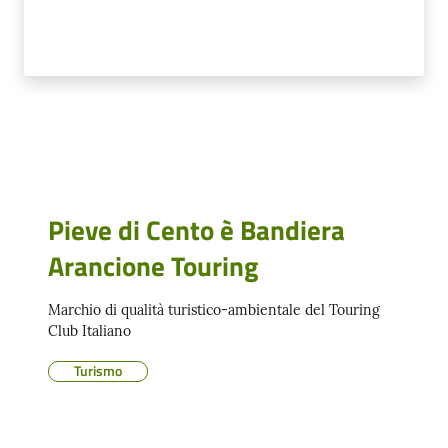
Cento
Amministrazione
Trasparente
Tutti
Pieve di Cento è Bandiera
gli
argomenti...
Arancione Touring
Menu selezionato
Marchio di qualità turistico-ambientale del Touring
Club Italiano
Seguici
su
Turismo