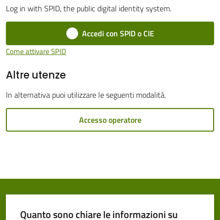
Log in with SPID, the public digital identity system.
Cento
Accedi con SPID o CIE
Come attivare SPID
Altre utenze
Amministrazione
Trasparente
In alternativa puoi utilizzare le seguenti modalità.
Tutti
Accesso operatore
gli
argomenti...
Seguici
su
Quanto sono chiare le informazioni su