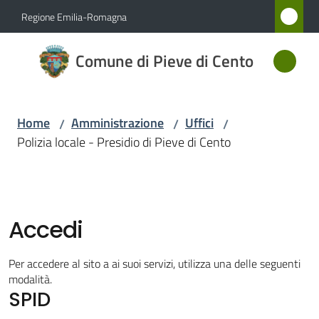
Vai al contenuto
Vai alla navigazione
Vai al footer
Regione Emilia-Romagna
Comune
Comune di Pieve di Cento
di Pieve
di Cento
Home
Amministrazione
Uffici
/
/
/
Polizia locale - Presidio di Pieve di Cento
Amministrazione
Menu selezionato
Novità
Accedi
Servizi
Per accedere al sito a ai suoi servizi, utilizza una delle seguenti
Vivere
modalità.
SPID
Pieve
di