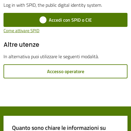
Log in with SPID, the public digital identity system.
Cento
Accedi con SPID o CIE
Come attivare SPID
Altre utenze
Amministrazione
Trasparente
In alternativa puoi utilizzare le seguenti modalità.
Tutti
Accesso operatore
gli
argomenti...
Seguici
su
Quanto sono chiare le informazioni su