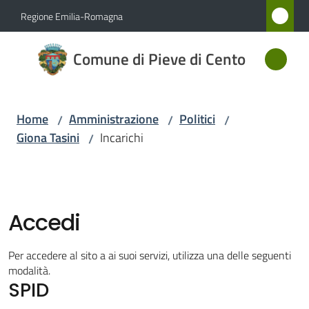
Vai al contenuto
Vai alla navigazione
Vai al footer
Regione Emilia-Romagna
Comune
Comune di Pieve di Cento
di Pieve
di Cento
Home
Amministrazione
Politici
/
/
/
Giona Tasini
Incarichi
/
Amministrazione
Menu selezionato
Novità
Accedi
Servizi
Per accedere al sito a ai suoi servizi, utilizza una delle seguenti
Vivere
modalità.
SPID
Pieve
di