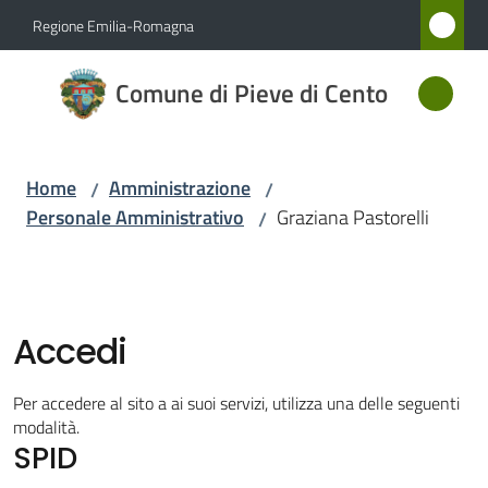
Vai al contenuto
Vai alla navigazione
Vai al footer
Regione Emilia-Romagna
Comune
Comune di Pieve di Cento
di Pieve
di Cento
Home
Amministrazione
/
/
Personale Amministrativo
Graziana Pastorelli
/
Amministrazione
Menu selezionato
Novità
Accedi
Servizi
Per accedere al sito a ai suoi servizi, utilizza una delle seguenti
Vivere
modalità.
SPID
Pieve
di