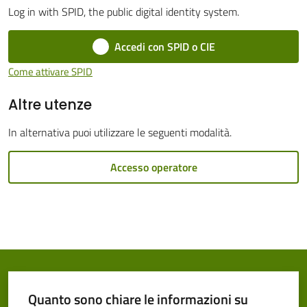
Log in with SPID, the public digital identity system.
Cento
Accedi con SPID o CIE
Come attivare SPID
Altre utenze
Amministrazione
Trasparente
In alternativa puoi utilizzare le seguenti modalità.
Tutti
Accesso operatore
gli
argomenti...
Seguici
su
Quanto sono chiare le informazioni su