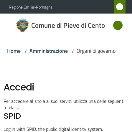
Vai al contenuto
Vai alla navigazione
Vai al footer
Regione Emilia-Romagna
Comune
Comune di Pieve di Cento
di Pieve
di Cento
Home
Amministrazione
Organi di governo
/
/
Amministrazione
Menu selezionato
Novità
Accedi
Servizi
Per accedere al sito a ai suoi servizi, utilizza una delle seguenti
modalità.
SPID
Vivere
Pieve
Log in with SPID, the public digital identity system.
di