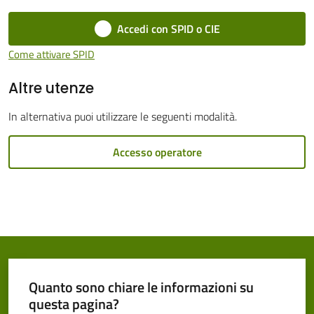
Cento
Accedi con SPID o CIE
Come attivare SPID
Altre utenze
Amministrazione
In alternativa puoi utilizzare le seguenti modalità.
Trasparente
Accesso operatore
Tutti
gli
argomenti...
Seguici
su
Quanto sono chiare le informazioni su
questa pagina?