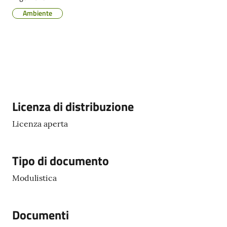
Cento
Ambiente
Amministrazione
Trasparente
Descrizione
Licenza di distribuzione
Tutti
gli
Licenza aperta
argomenti...
Tipo di documento
Seguici
Modulistica
su
Documenti