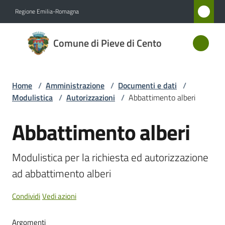
Vai al contenuto
Vai alla navigazione
Vai al footer
Regione Emilia-Romagna
Comune
Comune di Pieve di Cento
di Pieve
di Cento
Home
/
Amministrazione
/
Documenti e dati
/
Modulistica
/
Autorizzazioni
/
Abbattimento alberi
Amministrazione
Menu selezionato
Abbattimento alberi
Salta al contenuto
Novità
Modulistica per la richiesta ed autorizzazione 
Servizi
ad abbattimento alberi
Vivere
Condividi
Vedi azioni
Pieve
di
Argomenti