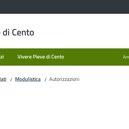
 di Cento
zi
Vivere Pieve di Cento
Amm
ati
Modulistica
Autorizzazioni
/
/