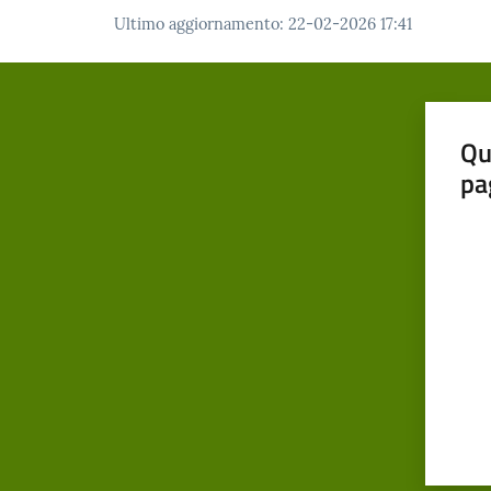
Ultimo aggiornamento
:
22-02-2026 17:41
Qu
pa
Valut