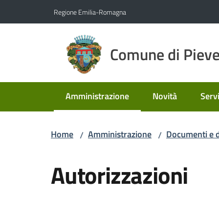
Vai al contenuto
Vai alla navigazione
Vai al footer
Regione Emilia-Romagna
Comune di Pieve
Amministrazione
Novità
Servi
Menu selezionato
Home
Amministrazione
Documenti e d
/
/
Autorizzazioni