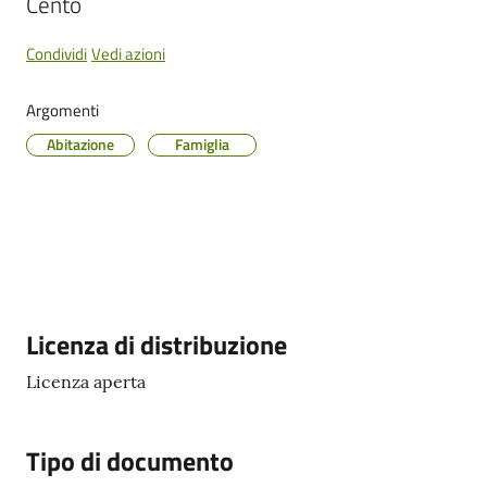
Cento
Cento
Condividi
Vedi azioni
Argomenti
Amministrazione
Abitazione
Famiglia
Trasparente
Tutti
gli
argomenti...
Descrizione
Licenza di distribuzione
Seguici
Licenza aperta
su
Tipo di documento