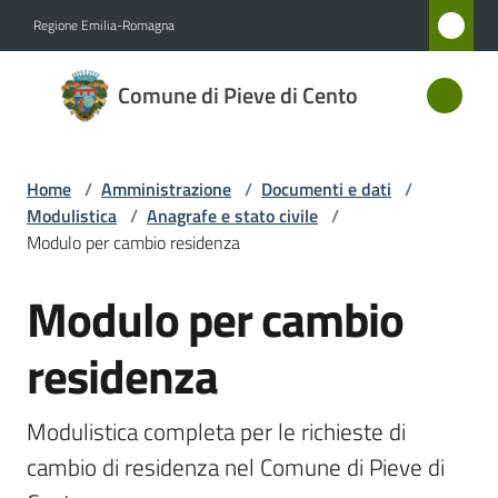
Vai al contenuto
Vai alla navigazione
Vai al footer
Regione Emilia-Romagna
Comune
Comune di Pieve di Cento
di Pieve
di Cento
Home
/
Amministrazione
/
Documenti e dati
/
Modulistica
/
Anagrafe e stato civile
/
Amministrazione
Modulo per cambio residenza
Menu selezionato
Modulo per cambio
Novità
Salta al contenuto
residenza
Servizi
Vivere
Modulistica completa per le richieste di 
Pieve
cambio di residenza nel Comune di Pieve di 
di