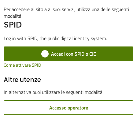
Cento
Per accedere al sito a ai suoi servizi, utilizza una delle seguenti
modalità.
SPID
Log in with SPID, the public digital identity system.
Amministrazione
Accedi con SPID o CIE
Trasparente
Menu selezionato
Come attivare SPID
Tutti
Altre utenze
gli
argomenti...
In alternativa puoi utilizzare le seguenti modalità.
Accesso operatore
Seguici
su