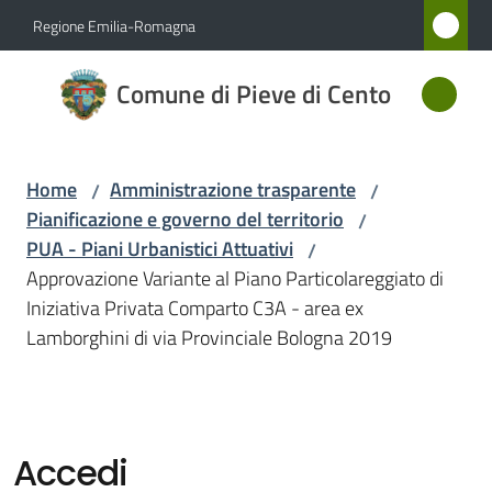
Vai al contenuto
Vai alla navigazione
Vai al footer
Regione Emilia-Romagna
Comune
Comune di Pieve di Cento
di Pieve
di Cento
Home
Amministrazione trasparente
/
/
Pianificazione e governo del territorio
/
Amministrazione
PUA - Piani Urbanistici Attuativi
/
Menu selezionato
Approvazione Variante al Piano Particolareggiato di
Novità
Iniziativa Privata Comparto C3A - area ex
Lamborghini di via Provinciale Bologna 2019
Servizi
Vivere
Pieve
Accedi
di