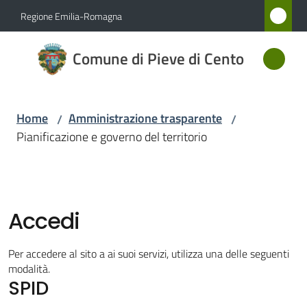
Vai al contenuto
Vai alla navigazione
Vai al footer
Regione Emilia-Romagna
Comune
Comune di Pieve di Cento
di Pieve
di Cento
Home
Amministrazione trasparente
/
/
Pianificazione e governo del territorio
Amministrazione
Menu selezionato
Novità
Accedi
Servizi
Per accedere al sito a ai suoi servizi, utilizza una delle seguenti
Vivere
modalità.
SPID
Pieve
di