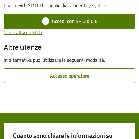
Log in with SPID, the public digital identity system.
Cento
Accedi con SPID o CIE
Come attivare SPID
Altre utenze
Amministrazione
Trasparente
In alternativa puoi utilizzare le seguenti modalità.
Menu selezionato
Tutti
Accesso operatore
gli
argomenti...
Seguici
su
Quanto sono chiare le informazioni su