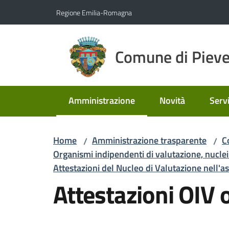
Vai al contenuto
Vai alla navigazione
Vai al footer
Regione Emilia-Romagna
Comune di Pieve
Amministrazione
Novità
Servi
Menu selezionato
Home
Amministrazione trasparente
C
/
/
Organismi indipendenti di valutazione, nuclei
Attestazioni del Nucleo di Valutazione nell'a
Attestazioni OIV 