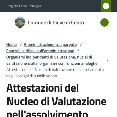
Vai al contenuto
Vai alla navigazione
Vai al footer
Regione Emilia-Romagna
Comune
Comune di Pieve di Cento
di Pieve
di Cento
Home
/
Amministrazione trasparente
/
Controlli e rilievi sull'amministrazione
/
Amministrazione
Organismi indipendenti di valutazione, nuclei di
/
Menu selezionato
valutazione o altri organismi con funzioni analoghe
Attestazioni del Nucleo di Valutazione nell'assolvimento
Novità
degli obblighi di pubblicazione
Attestazioni del
Servizi
Nucleo di Valutazione
Vivere
Pieve
nell'assolvimento
di