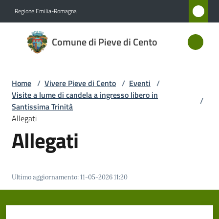
Vai al contenuto
Vai alla navigazione
Vai al footer
Regione Emilia-Romagna
Comune
Comune di Pieve di Cento
di Pieve
di Cento
Home
/
Vivere Pieve di Cento
/
Eventi
/
Visite a lume di candela a ingresso libero in
/
Amministrazione
Santissima Trinità
Allegati
Allegati
Novità
Servizi
Ultimo aggiornamento
:
11-05-2026 11:20
Vivere
Pieve
di