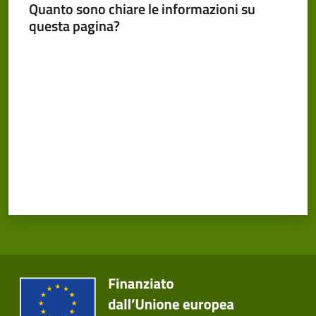
Cento
Quanto sono chiare le informazioni su
Menu selezionato
questa pagina?
Valuta da 1 a 5 stelle
Amministrazione
Trasparente
Tutti
gli
argomenti...
Seguici
su