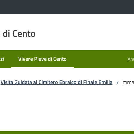
 di Cento
zi
Vivere Pieve di Cento
Amm
Menu selezionato
Visita Guidata al Cimitero Ebraico di Finale Emilia
Imma
/