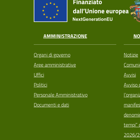
AMMINISTRAZIONE
NO
Organi di governo
Notizie
Aree amministrative
Comunic
Uffici
Avvisi
Politici
Avviso 
Personale Amministrativo
l’organi
Documenti e dati
manifes
denomin
tempi” d
2026/2