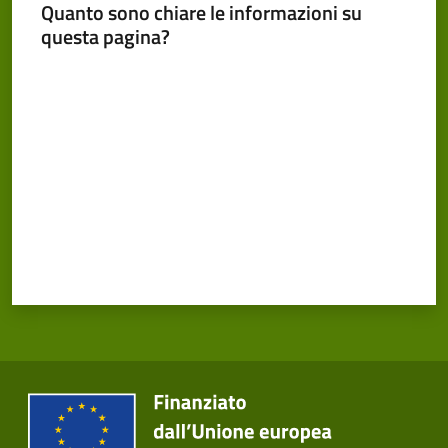
Cento
Quanto sono chiare le informazioni su
Menu selezionato
questa pagina?
Valuta da 1 a 5 stelle
Amministrazione
Trasparente
Tutti
gli
argomenti...
Seguici
su