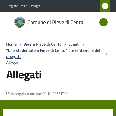
Vai al contenuto
Vai alla navigazione
Vai al footer
Regione Emilia-Romagna
Comune
Comune di Pieve di Cento
di Pieve
di Cento
Home
/
Vivere Pieve di Cento
/
Eventi
/
"Uno studentato a Pieve di Cento", presentazione del
/
Amministrazione
progetto
Allegati
Allegati
Novità
Servizi
Ultimo aggiornamento
:
09-12-2025 17:01
Vivere
Pieve
di