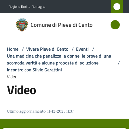
Vai al contenuto
Vai alla navigazione
Vai al footer
Regione Emilia-Romagna
Comune
Comune di Pieve di Cento
di Pieve
di Cento
Home
/
Vivere Pieve di Cento
/
Eventi
/
Una medicina che penalizza le donne: le prove di una
Amministrazione
scomoda verità e alcune proposte di soluzione.
/
Incontro con Silvio Garattini
Video
Novità
Video
Servizi
Vivere
Ultimo aggiornamento
:
11-12-2025 11:37
Pieve
di