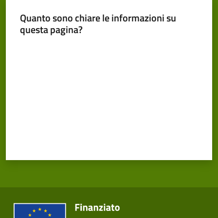
Cento
Menu selezionato
Quanto sono chiare le informazioni su
questa pagina?
Valuta da 1 a 5 stelle
Amministrazione
Trasparente
Tutti
gli
argomenti...
Seguici
su