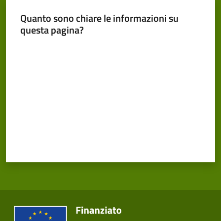
Cento
Menu selezionato
Quanto sono chiare le informazioni su
questa pagina?
Valuta da 1 a 5 stelle
Amministrazione
Trasparente
Tutti
gli
argomenti...
Seguici
su