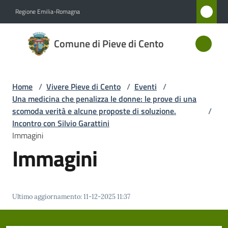
Vai al contenuto
Vai alla navigazione
Vai al footer
Regione Emilia-Romagna
Comune
Comune di Pieve di Cento
di Pieve
di Cento
Home
/
Vivere Pieve di Cento
/
Eventi
/
Una medicina che penalizza le donne: le prove di una
Amministrazione
scomoda verità e alcune proposte di soluzione.
/
Incontro con Silvio Garattini
Immagini
Novità
Immagini
Servizi
Vivere
Ultimo aggiornamento
:
11-12-2025 11:37
Pieve
di