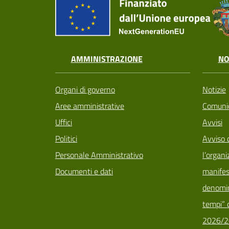
AMMINISTRAZIONE
NO
Organi di governo
Notizie
Aree amministrative
Comunic
Uffici
Avvisi
Politici
Avviso 
Personale Amministrativo
l’organi
Documenti e dati
manifes
denomin
tempi” d
2026/2