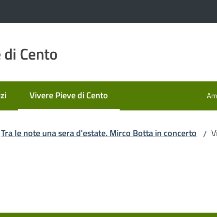
 di Cento
zi
Vivere Pieve di Cento
Amm
Menu selezionato
Tra le note una sera d'estate. Mirco Botta in concerto
V
/