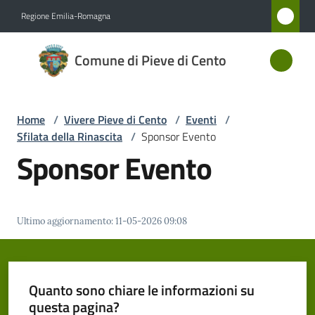
Vai al contenuto
Vai alla navigazione
Vai al footer
Regione Emilia-Romagna
Comune
Comune di Pieve di Cento
di Pieve
di Cento
Home
/
Vivere Pieve di Cento
/
Eventi
/
Sfilata della Rinascita
/
Sponsor Evento
Amministrazione
Sponsor Evento
Novità
Ultimo aggiornamento
:
11-05-2026 09:08
Servizi
Vivere
Pieve
Quanto sono chiare le informazioni su
di
questa pagina?