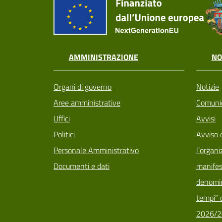
AMMINISTRAZIONE
NO
Organi di governo
Notizie
Aree amministrative
Comunic
Uffici
Avvisi
Politici
Avviso 
Personale Amministrativo
l’organi
Documenti e dati
manifes
denomin
tempi” d
2026/2