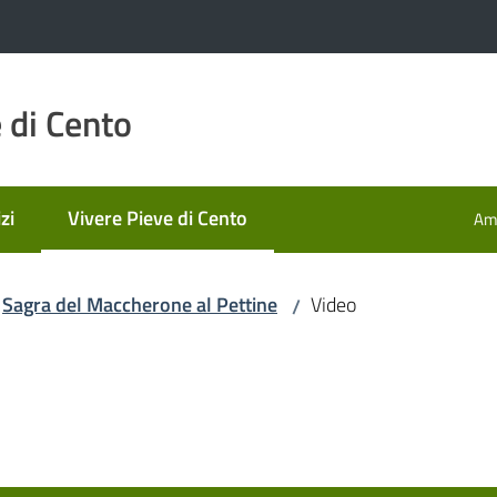
 di Cento
zi
Vivere Pieve di Cento
Amm
Menu selezionato
Sagra del Maccherone al Pettine
Video
/