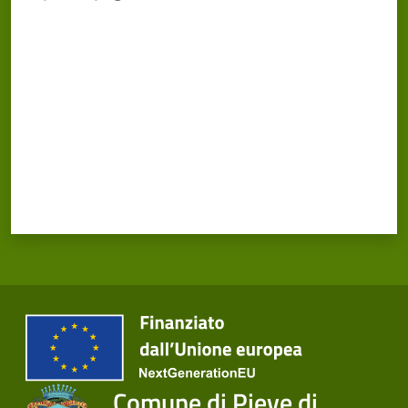
Cento
Menu selezionato
Valuta da 1 a 5 stelle
Amministrazione
Trasparente
Tutti
gli
argomenti...
Seguici
su
Comune di Pieve di