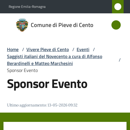
Vai al contenuto
Vai alla navigazione
Vai al footer
Regione Emilia-Romagna
Comune
Comune di Pieve di Cento
di Pieve
di Cento
Home
/
Vivere Pieve di Cento
/
Eventi
/
Saggisti italiani del Novecento a cura di Alfonso
/
Amministrazione
Berardinelli e Matteo Marchesini
Sponsor Evento
Sponsor Evento
Novità
Servizi
Ultimo aggiornamento
:
13-05-2026 09:32
Vivere
Pieve
di