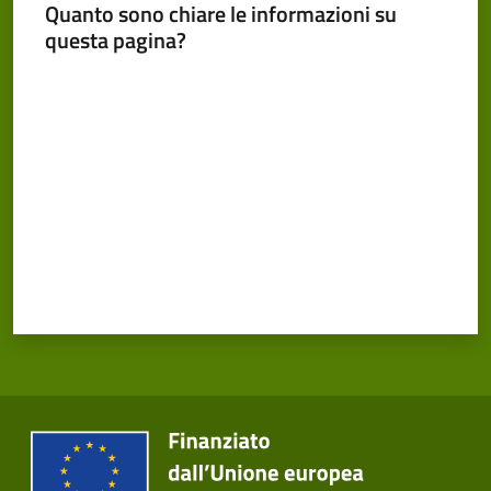
Cento
Quanto sono chiare le informazioni su
Menu selezionato
questa pagina?
Valuta da 1 a 5 stelle
Amministrazione
Trasparente
Tutti
gli
argomenti...
Seguici
su