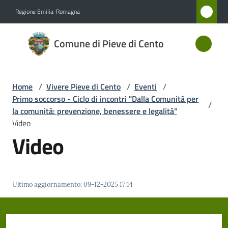
Vai al contenuto
Vai alla navigazione
Vai al footer
Regione Emilia-Romagna
Comune
Comune di Pieve di Cento
di Pieve
di Cento
Home
/
Vivere Pieve di Cento
/
Eventi
/
Primo soccorso - Ciclo di incontri "Dalla Comunità per
/
Amministrazione
la comunità: prevenzione, benessere e legalità"
Video
Video
Novità
Servizi
Ultimo aggiornamento
:
09-12-2025 17:14
Vivere
Pieve
di