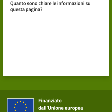
Cento
Quanto sono chiare le informazioni su
Menu selezionato
questa pagina?
Valuta da 1 a 5 stelle
Amministrazione
Trasparente
Tutti
gli
argomenti...
Seguici
su