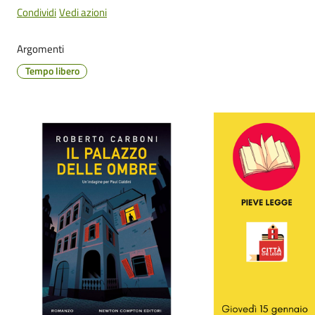
Cento
Condividi
Vedi azioni
Menu selezionato
Argomenti
Tempo libero
Amministrazione
Trasparente
Tutti
gli
argomenti...
Seguici
su