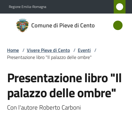
Vai al contenuto
Vai alla navigazione
Vai al footer
Regione Emilia-Romagna
Comune
Comune di Pieve di Cento
di Pieve
di Cento
Home
/
Vivere Pieve di Cento
/
Eventi
/
Presentazione libro "Il palazzo delle ombre"
Amministrazione
Presentazione libro "Il
Salta al contenuto
Novità
palazzo delle ombre"
Servizi
Con l'autore Roberto Carboni
Vivere
Pieve
di