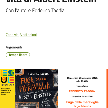
Cento
Menu selezionato
Con l'autore Federico Taddia
Amministrazione
Condividi
Vedi azioni
Trasparente
Argomenti
Tutti
Tempo libero
gli
argomenti...
Seguici
su