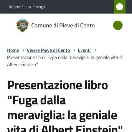
Vai al contenuto
Vai alla navigazione
Vai al footer
Regione Emilia-Romagna
Comune
Comune di Pieve di Cento
di Pieve
di Cento
Home
/
Vivere Pieve di Cento
/
Eventi
/
Presentazione libro "Fuga dalla meraviglia: la geniale vita di
Amministrazione
Albert Einstein"
Presentazione libro
Novità
Salta al contenuto
"Fuga dalla
Servizi
meraviglia: la geniale
Vivere
Pieve
vita di Albert Einstein"
di