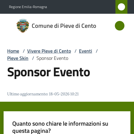
Vai al contenuto
Vai alla navigazione
Vai al footer
Regione Emilia-Romagna
Comune
Comune di Pieve di Cento
di Pieve
di Cento
Home
/
Vivere Pieve di Cento
/
Eventi
/
Pieve Skin
/
Sponsor Evento
Amministrazione
Sponsor Evento
Novità
Ultimo aggiornamento
:
18-05-2026 10:21
Servizi
Vivere
Pieve
Quanto sono chiare le informazioni su
di
questa pagina?