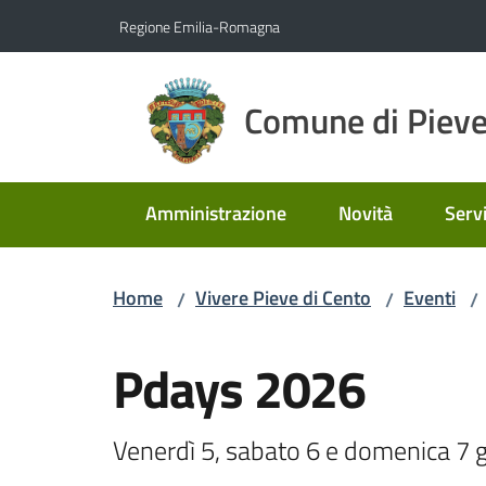
Vai al contenuto
Vai alla navigazione
Vai al footer
Regione Emilia-Romagna
Comune di Pieve
Amministrazione
Novità
Servi
Home
Vivere Pieve di Cento
Eventi
/
/
/
Salta al contenuto
Pdays 2026
Venerdì 5, sabato 6 e domenica 7 