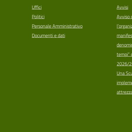
Uffici
Avvisi
Politici
Avviso 
Personale Amministrativo
l’organi
Documenti e dati
manifes
denomin
tempi” d
2026/2
Una Scu
implemen
attrezz