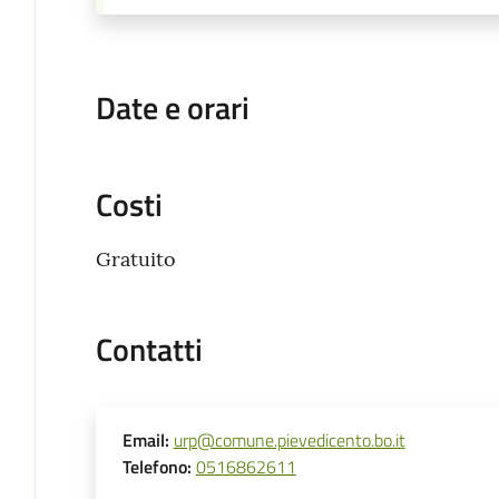
Date e orari
Costi
Gratuito
Contatti
Email
:
urp@comune.pievedicento.bo.it
Telefono
:
0516862611