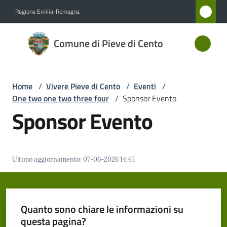
Vai al contenuto
Vai alla navigazione
Vai al footer
Regione Emilia-Romagna
Comune
Comune di Pieve di Cento
di Pieve
di Cento
Home
/
Vivere Pieve di Cento
/
Eventi
/
One two one two three four
/
Sponsor Evento
Amministrazione
Sponsor Evento
Novità
Ultimo aggiornamento
:
07-06-2026 14:45
Servizi
Vivere
Pieve
Quanto sono chiare le informazioni su
di
questa pagina?