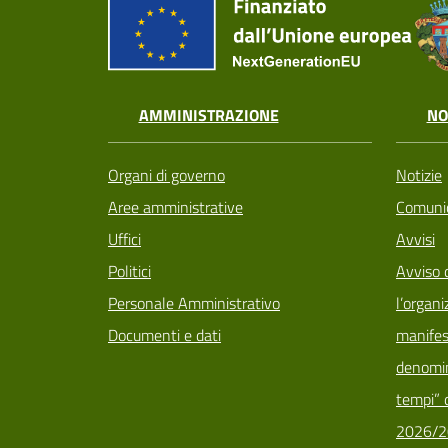
AMMINISTRAZIONE
NO
Organi di governo
Notizie
Aree amministrative
Comunic
Uffici
Avvisi
Politici
Avviso 
Personale Amministrativo
l’organi
Documenti e dati
manifes
denomin
tempi” d
2026/2