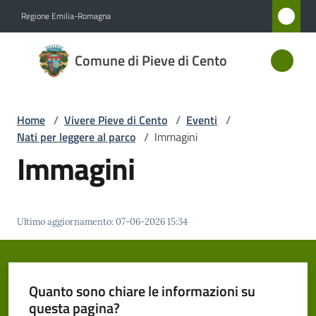
Vai al contenuto
Vai alla navigazione
Vai al footer
Regione Emilia-Romagna
Comune
Comune di Pieve di Cento
di Pieve
di Cento
Home
/
Vivere Pieve di Cento
/
Eventi
/
Nati per leggere al parco
/
Immagini
Amministrazione
Immagini
Novità
Ultimo aggiornamento
:
07-06-2026 15:34
Servizi
Vivere
Pieve
Quanto sono chiare le informazioni su
di
questa pagina?