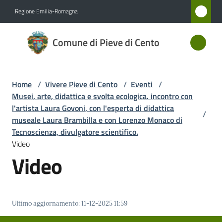
Vai al contenuto
Vai alla navigazione
Vai al footer
Regione Emilia-Romagna
Comune
Comune di Pieve di Cento
di Pieve
di Cento
Home
/
Vivere Pieve di Cento
/
Eventi
/
Musei, arte, didattica e svolta ecologica. incontro con
Amministrazione
l'artista Laura Govoni, con l'esperta di didattica
/
museale Laura Brambilla e con Lorenzo Monaco di
Tecnoscienza, divulgatore scientifico.
Novità
Video
Video
Servizi
Vivere
Pieve
Ultimo aggiornamento
:
11-12-2025 11:59
di