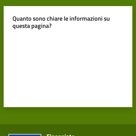
Cento
Menu selezionato
Quanto sono chiare le informazioni su
questa pagina?
Valuta da 1 a 5 stelle
Amministrazione
Trasparente
Tutti
gli
argomenti...
Seguici
su