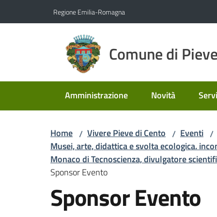
Vai al contenuto
Vai alla navigazione
Vai al footer
Regione Emilia-Romagna
Comune di Pieve
Amministrazione
Novità
Servi
Home
Vivere Pieve di Cento
Eventi
/
/
/
Musei, arte, didattica e svolta ecologica. inc
Monaco di Tecnoscienza, divulgatore scientifi
Sponsor Evento
Sponsor Evento