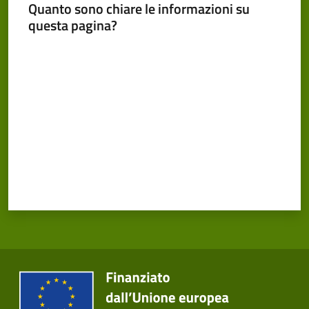
Cento
Quanto sono chiare le informazioni su
Menu selezionato
questa pagina?
Valuta da 1 a 5 stelle
Amministrazione
Trasparente
Tutti
gli
argomenti...
Seguici
su