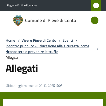
Vai al contenuto
Vai alla navigazione
Vai al footer
Regione Emilia-Romagna
Comune
Comune di Pieve di Cento
di Pieve
di Cento
Home
/
Vivere Pieve di Cento
/
Eventi
/
Incontro pubblico - Educazione alla sicurezza: come
/
Amministrazione
riconoscere e prevenire le truffe
Allegati
Allegati
Novità
Servizi
Ultimo aggiornamento
:
09-12-2025 17:05
Vivere
Pieve
di