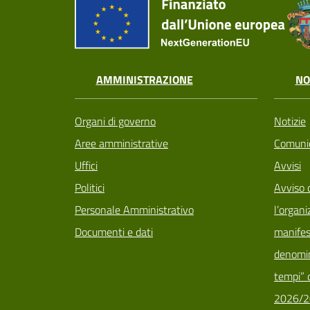
AMMINISTRAZIONE
NO
Organi di governo
Notizie
Aree amministrative
Comunic
Uffici
Avvisi
Politici
Avviso 
Personale Amministrativo
l’organi
Documenti e dati
manifes
denomin
tempi” d
2026/2