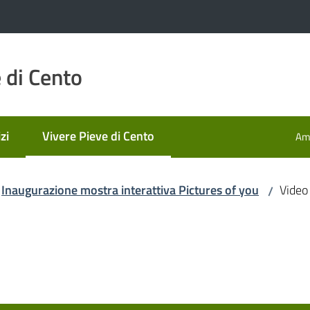
 di Cento
zi
Vivere Pieve di Cento
Amm
Menu selezionato
Inaugurazione mostra interattiva Pictures of you
Video
/