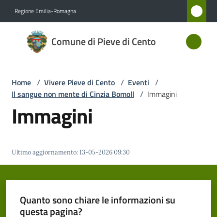
Vai al contenuto
Vai alla navigazione
Vai al footer
Regione Emilia-Romagna
Comune
Comune di Pieve di Cento
di Pieve
di Cento
Home
/
Vivere Pieve di Cento
/
Eventi
/
Il sangue non mente di Cinzia Bomoll
/
Immagini
Amministrazione
Immagini
Novità
Ultimo aggiornamento
:
13-05-2026 09:30
Servizi
Vivere
Pieve
Quanto sono chiare le informazioni su
di
questa pagina?