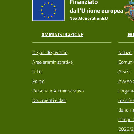
AMMINISTRAZIONE
NO
Organi di governo
Notizie
Aree amministrative
Comunic
Uffici
Avvisi
Politici
Avviso 
Personale Amministrativo
l’organi
Documenti e dati
manifes
denomin
tempi” d
2026/2