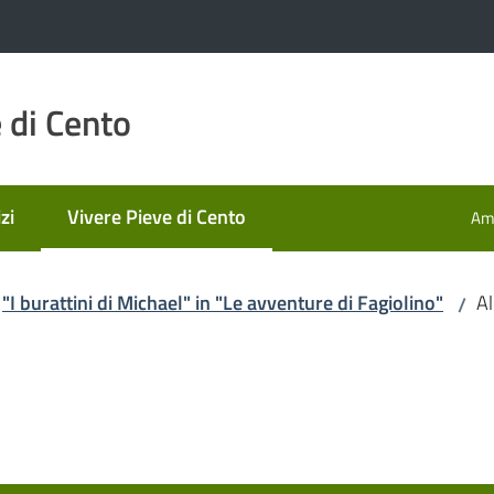
 di Cento
zi
Vivere Pieve di Cento
Amm
Menu selezionato
"I burattini di Michael" in "Le avventure di Fagiolino"
Al
/