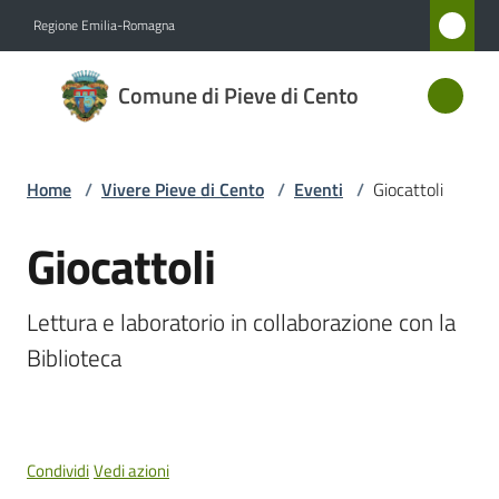
Vai al contenuto
Vai alla navigazione
Vai al footer
Regione Emilia-Romagna
Comune
Comune di Pieve di Cento
di Pieve
di Cento
Home
/
Vivere Pieve di Cento
/
Eventi
/
Giocattoli
Amministrazione
Giocattoli
Salta al contenuto
Novità
Lettura e laboratorio in collaborazione con la 
Biblioteca
Servizi
Vivere
Pieve
Condividi
Vedi azioni
di