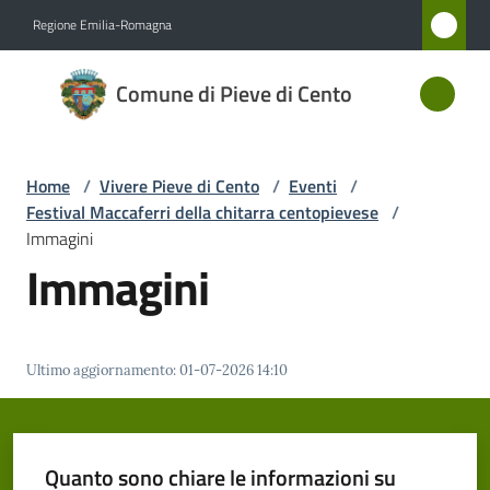
Vai al contenuto
Vai alla navigazione
Vai al footer
Regione Emilia-Romagna
Comune
Comune di Pieve di Cento
di Pieve
di Cento
Home
/
Vivere Pieve di Cento
/
Eventi
/
Festival Maccaferri della chitarra centopievese
/
Amministrazione
Immagini
Immagini
Novità
Servizi
Ultimo aggiornamento
:
01-07-2026 14:10
Vivere
Pieve
di
Quanto sono chiare le informazioni su