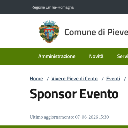
Vai al contenuto
Vai alla navigazione
Vai al footer
Regione Emilia-Romagna
Comune di Pieve
Amministrazione
Novità
Servi
Home
Vivere Pieve di Cento
Eventi
/
/
/
Sponsor Evento
Ultimo aggiornamento
:
07-06-2026 15:30