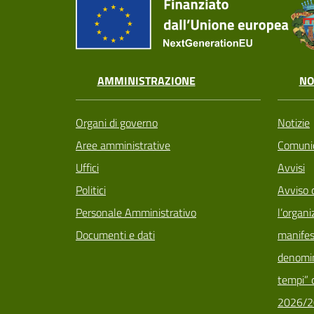
AMMINISTRAZIONE
NO
Organi di governo
Notizie
Aree amministrative
Comunic
Uffici
Avvisi
Politici
Avviso 
Personale Amministrativo
l’organi
Documenti e dati
manifes
denomin
tempi” d
2026/2