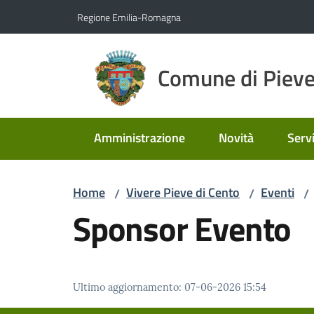
Vai al contenuto
Vai alla navigazione
Vai al footer
Regione Emilia-Romagna
Comune di Pieve
Amministrazione
Novità
Servi
Home
Vivere Pieve di Cento
Eventi
/
/
/
Sponsor Evento
Ultimo aggiornamento
:
07-06-2026 15:54