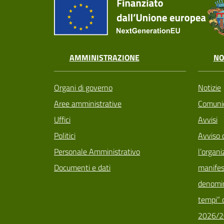
AMMINISTRAZIONE
NO
Organi di governo
Notizie
Aree amministrative
Comunic
Uffici
Avvisi
Politici
Avviso 
Personale Amministrativo
l’organi
Documenti e dati
manifes
denomin
tempi” d
2026/2