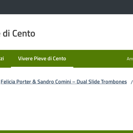
 di Cento
zi
Vivere Pieve di Cento
Amm
Menu selezionato
Felicia Porter & Sandro Comini – Dual Slide Trombones
/