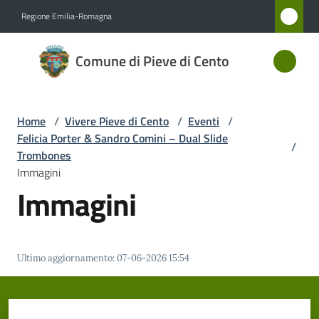
Vai al contenuto
Vai alla navigazione
Vai al footer
Regione Emilia-Romagna
Comune
Comune di Pieve di Cento
di Pieve
di Cento
Home
/
Vivere Pieve di Cento
/
Eventi
/
Felicia Porter & Sandro Comini – Dual Slide
/
Amministrazione
Trombones
Immagini
Immagini
Novità
Servizi
Ultimo aggiornamento
:
07-06-2026 15:54
Vivere
Pieve
di