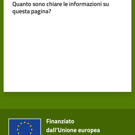
Cento
Quanto sono chiare le informazioni su
Menu selezionato
questa pagina?
Valuta da 1 a 5 stelle
Amministrazione
Trasparente
Tutti
gli
argomenti...
Seguici
su