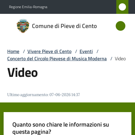
Vai al contenuto
Vai alla navigazione
Vai al footer
Regione Emilia-Romagna
Comune
Comune di Pieve di Cento
di Pieve
di Cento
Home
/
Vivere Pieve di Cento
/
Eventi
/
Concerto del Circolo Pievese di Musica Moderna
/
Video
Amministrazione
Video
Novità
Ultimo aggiornamento
:
07-06-2026 14:37
Servizi
Vivere
Pieve
Quanto sono chiare le informazioni su
di
questa pagina?