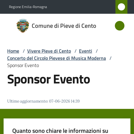
Vai al contenuto
Vai alla navigazione
Vai al footer
Regione Emilia-Romagna
Comune
Comune di Pieve di Cento
di Pieve
di Cento
Home
/
Vivere Pieve di Cento
/
Eventi
/
Concerto del Circolo Pievese di Musica Moderna
/
Amministrazione
Sponsor Evento
Sponsor Evento
Novità
Servizi
Ultimo aggiornamento
:
07-06-2026 14:39
Vivere
Pieve
di
Quanto sono chiare le informazioni su