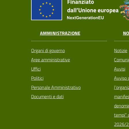
AMMINISTRAZIONE
NO
Organi di governo
Notizie
Aree amministrative
Comunic
Uffici
Avvisi
Politici
Avviso 
Personale Amministrativo
l’organi
Documenti e dati
manifes
denomin
tempi” d
2026/2