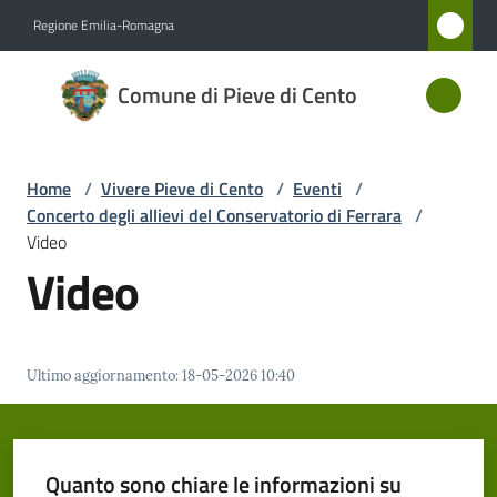
Vai al contenuto
Vai alla navigazione
Vai al footer
Regione Emilia-Romagna
Comune
Comune di Pieve di Cento
di Pieve
di Cento
Home
/
Vivere Pieve di Cento
/
Eventi
/
Concerto degli allievi del Conservatorio di Ferrara
/
Amministrazione
Video
Video
Novità
Servizi
Ultimo aggiornamento
:
18-05-2026 10:40
Vivere
Pieve
di
Quanto sono chiare le informazioni su