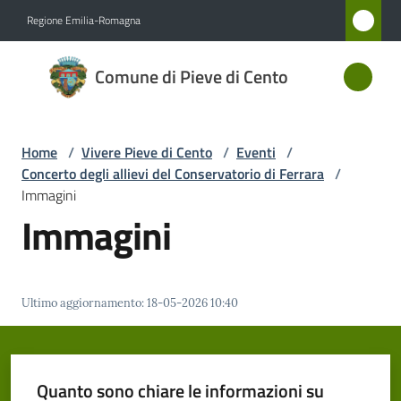
Vai al contenuto
Vai alla navigazione
Vai al footer
Regione Emilia-Romagna
Comune
Comune di Pieve di Cento
di Pieve
di Cento
Home
/
Vivere Pieve di Cento
/
Eventi
/
Concerto degli allievi del Conservatorio di Ferrara
/
Amministrazione
Immagini
Immagini
Novità
Servizi
Ultimo aggiornamento
:
18-05-2026 10:40
Vivere
Pieve
di
Quanto sono chiare le informazioni su