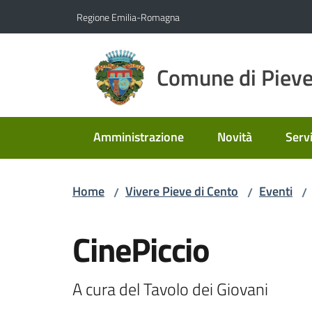
Vai al contenuto
Vai alla navigazione
Vai al footer
Regione Emilia-Romagna
Comune di Pieve
Amministrazione
Novità
Servi
Home
Vivere Pieve di Cento
Eventi
/
/
/
Salta al contenuto
CinePiccio
A cura del Tavolo dei Giovani