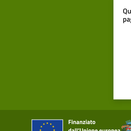
Qu
pa
Valut