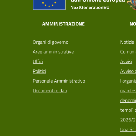
AMMINISTRAZIONE
NO
Organi di governo
Notizie
Aree amministrative
Comunic
Uffici
Avvisi
Politici
Avviso 
Personale Amministrativo
l’organi
Documenti e dati
manifes
denomin
tempi” d
2026/2
Una Scu