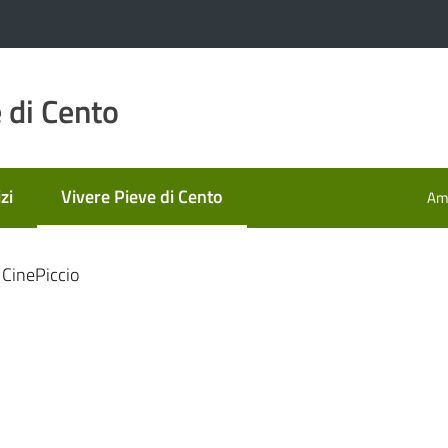
 di Cento
zi
Vivere Pieve di Cento
Amm
Menu selezionato
CinePiccio