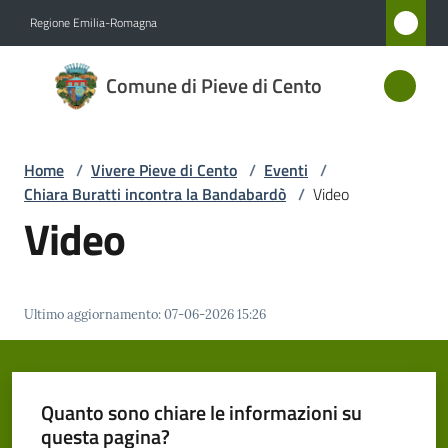
Vai al contenuto
Vai alla navigazione
Vai al footer
Regione Emilia-Romagna
Comune
Comune di Pieve di Cento
di Pieve
di Cento
Home
/
Vivere Pieve di Cento
/
Eventi
/
Chiara Buratti incontra la Bandabardò
/
Video
Amministrazione
Video
Novità
Ultimo aggiornamento
:
07-06-2026 15:26
Servizi
Vivere
Pieve
Quanto sono chiare le informazioni su
di
questa pagina?